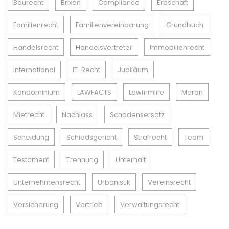
Baurecht
Brixen
Compliance
Erbschaft
Familienrecht
Familienvereinbarung
Grundbuch
Handelsrecht
Handelsvertreter
Immobilienrecht
International
IT-Recht
Jubiläum
Kondominium
LAWFACTS
Lawfirmlife
Meran
Mietrecht
Nachlass
Schadensersatz
Scheidung
Schiedsgericht
Strafrecht
Team
Testament
Trennung
Unterhalt
Unternehmensrecht
Urbanistik
Vereinsrecht
Versicherung
Vertrieb
Verwaltungsrecht