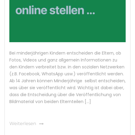
Bei minderjährigen Kindern entscheiden die Eltern, ob
Fotos, Videos und ganz allgemein Informationen zu
den Kindern verbreitet bzw. in den sozialen Netzwerken
(z.B. Facebook, WhatsApp usw.) veröffentlicht werden.
Ab 14 Jahren können Minderjährige selbst entscheiden,
was über sie veröffentlicht wird. Wichtig ist dabei aber,
dass die Entscheidung über die Veröffentlichung von
Bildmaterial von beiden Elternteilen […]
Weiterlesen