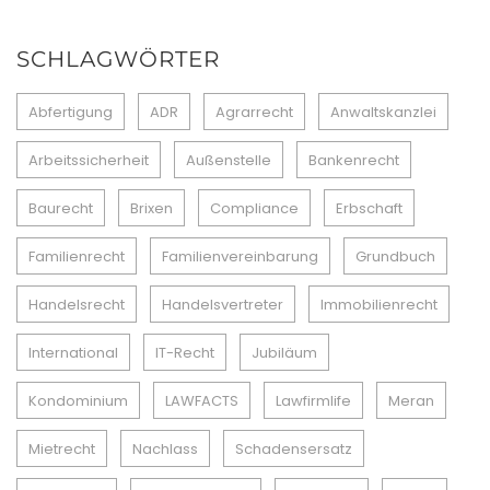
SCHLAGWÖRTER
Abfertigung
ADR
Agrarrecht
Anwaltskanzlei
Arbeitssicherheit
Außenstelle
Bankenrecht
Baurecht
Brixen
Compliance
Erbschaft
Familienrecht
Familienvereinbarung
Grundbuch
Handelsrecht
Handelsvertreter
Immobilienrecht
International
IT-Recht
Jubiläum
Kondominium
LAWFACTS
Lawfirmlife
Meran
Mietrecht
Nachlass
Schadensersatz