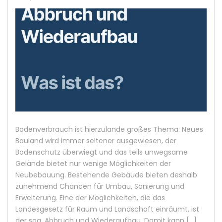
Bodenverbrauch ist hierzulande großes Thema: Neues
Bauland wird immer seltener ausgewiesen, der
Bodenschutz überwiegt und das teils unwegsame
Gelände bietet nur wenige Möglichkeiten der
Neubebauung. Bestehende Gebäude bieten deshalb
zunehmend Chancen für Umbau, Sanierung und
Erweiterung. Eine der Möglichkeiten, die das
Landesgesetz für Raum und Landschaft einräumt, ist
der sog. Abbruch und Wiederaufbau. Damit kann […]