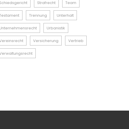
Schiedsgericht
Strafrecht
Team
Testament
Trennung
Unterhalt
Unternehmensrecht
Urbanistik
Vereinsrecht
Versicherung
Vertrieb
Verwaltungsrecht