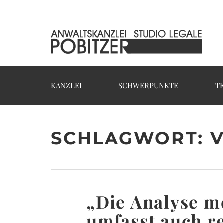
KANZLEI
SCHWERPUNKTE
T
SCHLAGWORT: V
„Die Analyse m
umfasst auch r