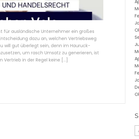
Ap
M
F
J
O
 ist für ausländische Unternehmer ein großes
S
Entscheidung dazu an, welchen Vertriebsweg
Ju
u will gut überlegt sein, denn im Hauruck-
M
nzusetzen, um rasch Umsatz zu generieren, ist
Ap
Vertrieb in der Regel keine […]
M
F
J
D
O