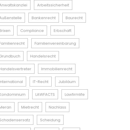
Anwaltskanzlei
Arbeitssicherheit
Außenstelle
Bankenrecht
Baurecht
Brixen
Compliance
Erbschaft
Familienrecht
Familienvereinbarung
Grundbuch
Handelsrecht
Handelsvertreter
Immobilienrecht
International
IT-Recht
Jubiläum
Kondominium
LAWFACTS
Lawfirmlife
Meran
Mietrecht
Nachlass
Schadensersatz
Scheidung