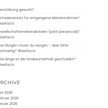
Verstärkung gesucht“
Schadenersatz für entgangene Mieteinnahmen“
lawfacts
Gesellschafternebenabreden (patti parasociali)“
lawfacts
Den Bürgen musst du würgen – aber bitte
chtzeitig!“ #lawfacts
Wie lange ist der Kindesunterhalt geschuldet?“
lawfacts
RCHIVE
uni 2026
ebruar 2026
anuar 2026