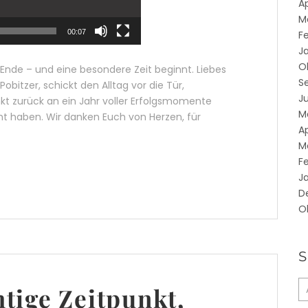
Ap
M
00:07
F
J
O
 Ende – und eine besondere Zeit beginnt. Liebes
S
bitzer, schickt den Alltag vor die Tür,
Ju
t zurück an ein Jahr voller Erfolgsmomente
M
ht haben. Wir danken Euch von Herzen, für
Ap
M
F
J
D
O
chtige Zeitpunkt,