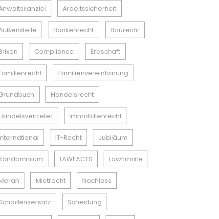
Anwaltskanzlei
Arbeitssicherheit
Außenstelle
Bankenrecht
Baurecht
Brixen
Compliance
Erbschaft
Familienrecht
Familienvereinbarung
Grundbuch
Handelsrecht
Handelsvertreter
Immobilienrecht
International
IT-Recht
Jubiläum
Kondominium
LAWFACTS
Lawfirmlife
Meran
Mietrecht
Nachlass
Schadensersatz
Scheidung