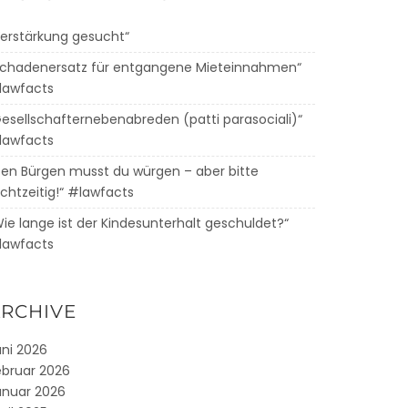
Verstärkung gesucht“
Schadenersatz für entgangene Mieteinnahmen“
lawfacts
Gesellschafternebenabreden (patti parasociali)“
lawfacts
Den Bürgen musst du würgen – aber bitte
chtzeitig!“ #lawfacts
Wie lange ist der Kindesunterhalt geschuldet?“
lawfacts
RCHIVE
uni 2026
ebruar 2026
anuar 2026