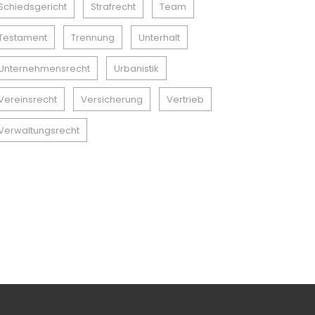
Schiedsgericht
Strafrecht
Team
Testament
Trennung
Unterhalt
Unternehmensrecht
Urbanistik
Vereinsrecht
Versicherung
Vertrieb
Verwaltungsrecht