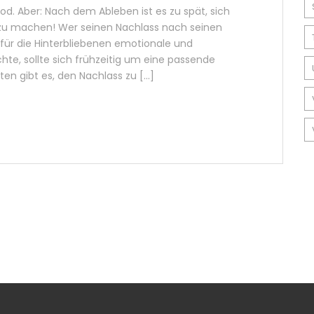
d. Aber: Nach dem Ableben ist es zu spät, sich
zu machen! Wer seinen Nachlass nach seinen
ür die Hinterbliebenen emotionale und
te, sollte sich frühzeitig um eine passende
 gibt es, den Nachlass zu [...]