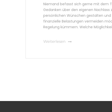
Niemand befasst sich gerne mit dem To
Gedanken über den eigenen Nachlass 
persönlichen Wünschen gestalten und f
finanzielle Belastungen vermeiden möch
Regelung kümmern. Welche Möglichkeiten
Weiterlesen