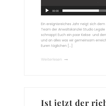
00:00
Ein ereignisreiches Jahr neigt sich dem
Team der Anwaltskanzlei Studio Legale Po
schnappt Euch ein paar Kekse und denk
und an alles was wir gemeinsam erreic
Euren täglichen [...]
Weiterlesen
Ist jetzt der ri