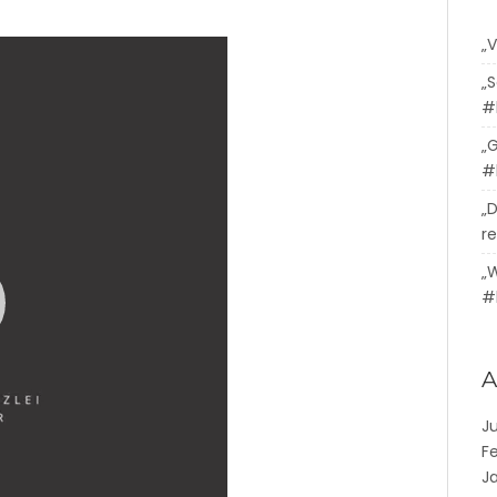
„
„
#
„
#
„
re
„
#
A
J
F
J