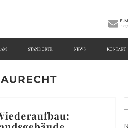
E-M
info@
EAM
STANDORTE
NEWS
KONTAKT
BAURECHT
Wiederaufbau:
standsgebäude
N