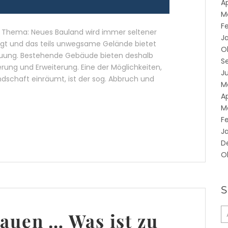
Ap
M
F
s Thema: Neues Bauland wird immer seltener
J
gt und das teils unwegsame Gelände bietet
O
auung. Bestehende Gebäude bieten deshalb
S
ng und Erweiterung. Eine der Möglichkeiten,
Ju
dschaft einräumt, ist der sog. Abbruch und
M
Ap
M
F
J
D
O
auen … Was ist zu