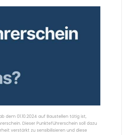
b dem 01.10.2024 auf Baustellen tätig ist,
erschein. Dieser Punkteführerschein soll dazu
heit verstärkt zu sensibilisieren und diese