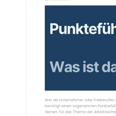
Wer als Unternehmer oder Freiberufler a
benötigt einen sogenannten Punkteführ
dienen, für das Thema der Arbeitssicher