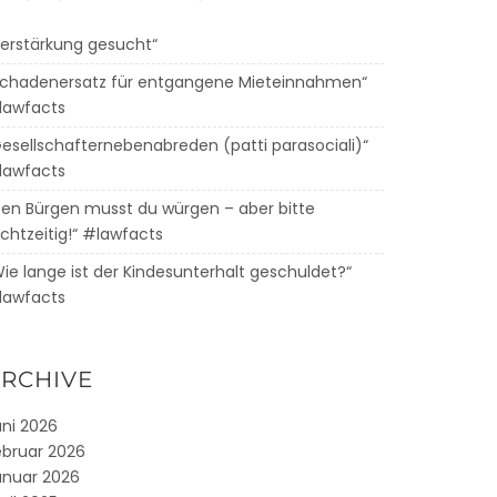
Verstärkung gesucht“
Schadenersatz für entgangene Mieteinnahmen“
lawfacts
Gesellschafternebenabreden (patti parasociali)“
lawfacts
Den Bürgen musst du würgen – aber bitte
chtzeitig!“ #lawfacts
Wie lange ist der Kindesunterhalt geschuldet?“
lawfacts
RCHIVE
uni 2026
ebruar 2026
anuar 2026