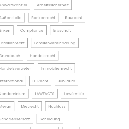
Anwaltskanzlei
Arbeitssicherheit
Außenstelle
Bankenrecht
Baurecht
Brixen
Compliance
Erbschaft
Familienrecht
Familienvereinbarung
Grundbuch
Handelsrecht
Handelsvertreter
Immobilienrecht
International
IT-Recht
Jubiläum
Kondominium
LAWFACTS
Lawfirmlife
Meran
Mietrecht
Nachlass
Schadensersatz
Scheidung