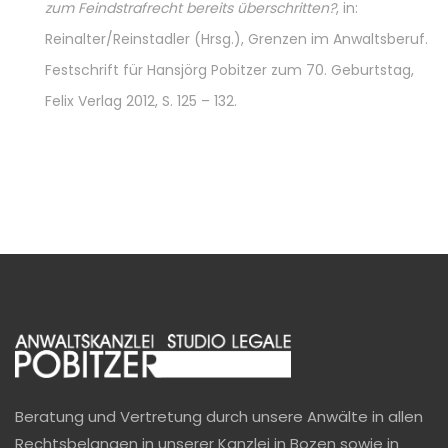
zum Feindstrafrecht bereits überschritten?
, in:
Reinalter/Reinstadler (Hrsg.), Grenzen im Anwaltsberuf.
Festschrift für Hansjörg Pobitzer zum 70. Geburtstag,
Felix Verlag 2012, S. 125 – 132.
Beratung und Vertretung durch unsere Anwälte in allen
Rechtsbelangen in unserer Kanzlei in Bozen sowie in