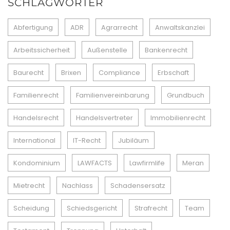
SCHLAGWÖRTER
Abfertigung
ADR
Agrarrecht
Anwaltskanzlei
Arbeitssicherheit
Außenstelle
Bankenrecht
Baurecht
Brixen
Compliance
Erbschaft
Familienrecht
Familienvereinbarung
Grundbuch
Handelsrecht
Handelsvertreter
Immobilienrecht
International
IT-Recht
Jubiläum
Kondominium
LAWFACTS
Lawfirmlife
Meran
Mietrecht
Nachlass
Schadensersatz
Scheidung
Schiedsgericht
Strafrecht
Team