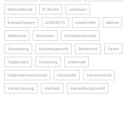
International
IT-Recht
Jubiläum
Kondominium
LAWFACTS
Lawfirmlife
Meran
Mietrecht
Nachlass
Schadensersatz
Scheidung
Schiedsgericht
Strafrecht
Team
Testament
Trennung
Unterhalt
Unternehmensrecht
Urbanistik
Vereinsrecht
Versicherung
Vertrieb
Verwaltungsrecht