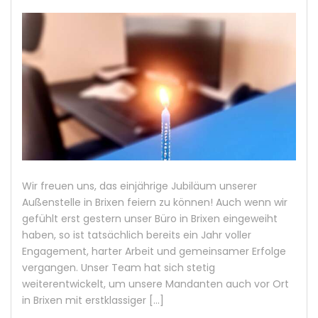
Wir freuen uns, das einjährige Jubiläum unserer
Außenstelle in Brixen feiern zu können! Auch wenn wir
gefühlt erst gestern unser Büro in Brixen eingeweiht
haben, so ist tatsächlich bereits ein Jahr voller
Engagement, harter Arbeit und gemeinsamer Erfolge
vergangen. Unser Team hat sich stetig
weiterentwickelt, um unsere Mandanten auch vor Ort
in Brixen mit erstklassiger [...]