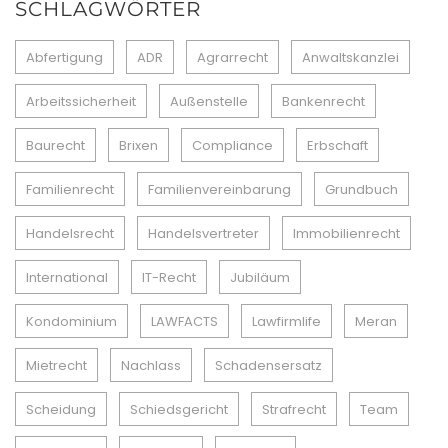
SCHLAGWÖRTER
Abfertigung
ADR
Agrarrecht
Anwaltskanzlei
Arbeitssicherheit
Außenstelle
Bankenrecht
Baurecht
Brixen
Compliance
Erbschaft
Familienrecht
Familienvereinbarung
Grundbuch
Handelsrecht
Handelsvertreter
Immobilienrecht
International
IT-Recht
Jubiläum
Kondominium
LAWFACTS
Lawfirmlife
Meran
Mietrecht
Nachlass
Schadensersatz
Scheidung
Schiedsgericht
Strafrecht
Team