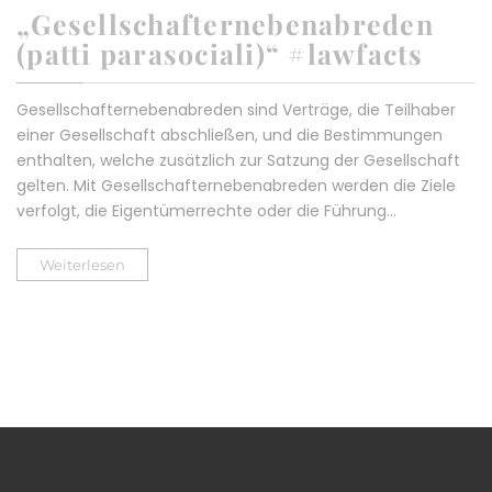
„Gesellschafternebenabreden
(patti parasociali)“ #lawfacts
Gesellschafternebenabreden sind Verträge, die Teilhaber
einer Gesellschaft abschließen, und die Bestimmungen
enthalten, welche zusätzlich zur Satzung der Gesellschaft
gelten. Mit Gesellschafternebenabreden werden die Ziele
verfolgt, die Eigentümerrechte oder die Führung…
Weiterlesen