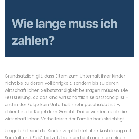
Grundsätzlich gilt, dass Eltern zum Unterhalt ihrer Kinder
nicht bis zu deren Volljährigkeit, sondern bis zu deren
wirtschaftlichen Selbstständigkeit beitragen müssen. Die
Feststellung, ob das Kind wirtschaftlich selbstständig ist –
und in der Folge kein Unterhalt mehr geschuldet ist -,
obliegt in der Regel dem Gericht. Dabei werden auch die
wirtschaftlichen Verhältnisse der Familie berücksichtigt.
Umgekehrt sind die Kinder verpflichtet, ihre Ausbildung mit
Sorgfalt und Fleiß fortzuführen und sich auch um einen