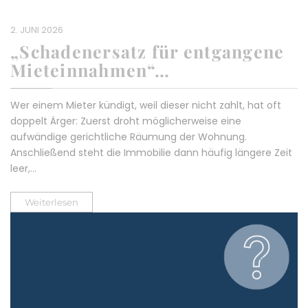
2. JUNI 2026
„Schadenersatz für entgangene
Mieteinnahmen“…
Wer einem Mieter kündigt, weil dieser nicht zahlt, hat oft
doppelt Ärger: Zuerst droht möglicherweise eine
aufwändige gerichtliche Räumung der Wohnung.
Anschließend steht die Immobilie dann häufig längere Zeit
leer,…
Weiterlesen