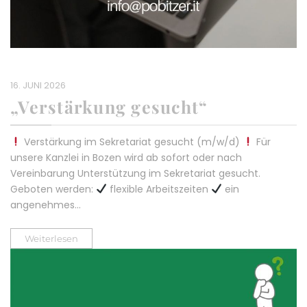
16. JUNI 2026
„Verstärkung gesucht“
Verstärkung im Sekretariat gesucht (m/w/d)
Für
unsere Kanzlei in Bozen wird ab sofort oder nach
Vereinbarung Unterstützung im Sekretariat gesucht.
Geboten werden:
flexible Arbeitszeiten
ein
angenehmes…
Weiterlesen