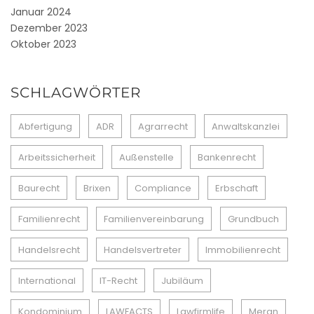
Januar 2024
Dezember 2023
Oktober 2023
SCHLAGWÖRTER
Abfertigung
ADR
Agrarrecht
Anwaltskanzlei
Arbeitssicherheit
Außenstelle
Bankenrecht
Baurecht
Brixen
Compliance
Erbschaft
Familienrecht
Familienvereinbarung
Grundbuch
Handelsrecht
Handelsvertreter
Immobilienrecht
International
IT-Recht
Jubiläum
Kondominium
LAWFACTS
Lawfirmlife
Meran