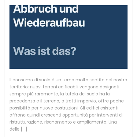
Il consumo di suolo è un tema molto sentito nel nostro
territorio: nuovi terreni edificabili vengono designati
sempre più raramente, la tutela del suolo ha la
precedenza e il terreno, a tratti impervio, offre poche
possibilità per nuove costruzioni. Gli edifici esistenti
offrono quindi crescenti opportunità per interventi di
ristrutturazione, risanamento e ampliamento. Una
delle […]