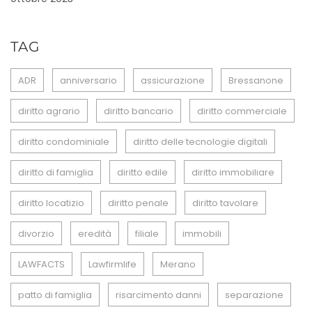
TAG
ADR
anniversario
assicurazione
Bressanone
diritto agrario
diritto bancario
diritto commerciale
diritto condominiale
diritto delle tecnologie digitali
diritto di famiglia
diritto edile
diritto immobiliare
diritto locatizio
diritto penale
diritto tavolare
divorzio
eredità
filiale
immobili
LAWFACTS
Lawfirmlife
Merano
patto di famiglia
risarcimento danni
separazione