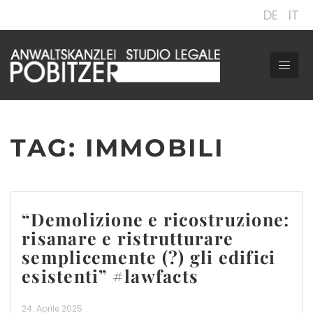
DE
IT
TAG: IMMOBILI
“Demolizione e ricostruzione:
risanare e ristrutturare
semplicemente (?) gli edifici
esistenti” #lawfacts
24. Aprile 2025