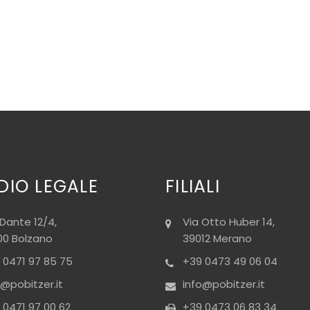
DIO LEGALE
FILIALI
 Dante 12/4,
Via Otto Huber 14,
00 Bolzano
39012 Merano
 0471 97 85 75
+39 0473 49 06 04
o@pobitzer.it
info@pobitzer.it
 0471 97 00 62
+39 0473 06 83 34