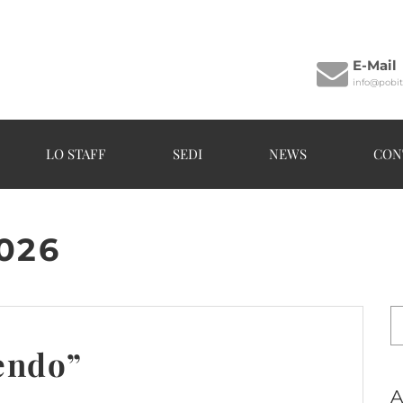
E-Mail
info@pobitz
LO STAFF
SEDI
NEWS
CON
026
endo”
A