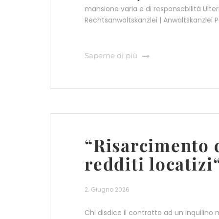
mansione varia e di responsabilità Ulter
Rechtsanwaltskanzlei | Anwaltskanzlei P
Saperne di più
“Risarcimento 
redditi locatizi
2. Giugno 2026
Chi disdice il contratto ad un inquilin