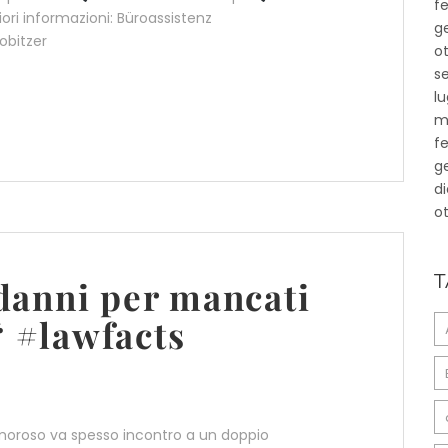
f
iori informazioni: Büroassistenz
g
obitzer
o
s
lu
m
f
g
d
o
T
danni per mancati
“ #lawfacts
o moroso va spesso incontro a un doppio