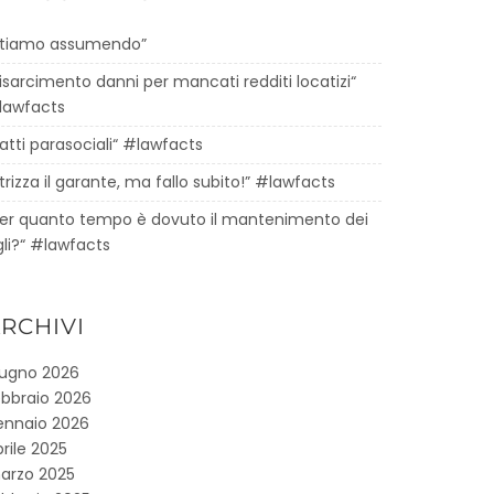
Stiamo assumendo”
isarcimento danni per mancati redditi locatizi“
lawfacts
atti parasociali“ #lawfacts
trizza il garante, ma fallo subito!” #lawfacts
Per quanto tempo è dovuto il mantenimento dei
gli?“ #lawfacts
RCHIVI
iugno 2026
ebbraio 2026
ennaio 2026
rile 2025
arzo 2025