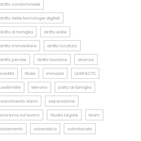
diritto condominiale
diritto delle tecnologie digitali
diritto di famiglia
diritto edile
diritto immobiliare
diritto locatizio
diritto penale
diritto tavolare
divorzio
eredità
filiale
immobili
LAWFACTS
Lawfirmlife
Merano
patto di famiglia
risarcimento danni
separazione
sicurezza sul lavoro
Studio Legale
team
testamento
urbanistica
volontariato