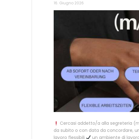
16. Giugno 2026
Cercasi addetto/a alla segreteria (
da subito o con data da concordare, un
lavoro flessibili
un ambiente di lavor