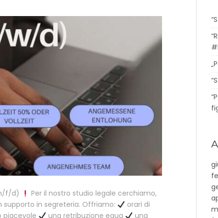
“
“R
#
„P
“S
“
fi
A
g
f
g
m/f/d)
Per il nostro studio legale cerchiamo,
ap
 supporto in segreteria. Offriamo:
orari di
m
o piacevole
una retribuzione equa
una