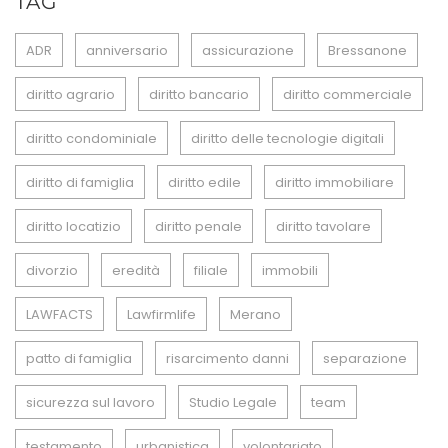
TAG
ADR
anniversario
assicurazione
Bressanone
diritto agrario
diritto bancario
diritto commerciale
diritto condominiale
diritto delle tecnologie digitali
diritto di famiglia
diritto edile
diritto immobiliare
diritto locatizio
diritto penale
diritto tavolare
divorzio
eredità
filiale
immobili
LAWFACTS
Lawfirmlife
Merano
patto di famiglia
risarcimento danni
separazione
sicurezza sul lavoro
Studio Legale
team
testamento
urbanistica
volontariato