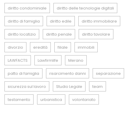
diritto condominiale
diritto delle tecnologie digitali
diritto di famiglia
diritto edile
diritto immobiliare
diritto locatizio
diritto penale
diritto tavolare
divorzio
eredità
filiale
immobili
LAWFACTS
Lawfirmlife
Merano
patto di famiglia
risarcimento danni
separazione
sicurezza sul lavoro
Studio Legale
team
testamento
urbanistica
volontariato