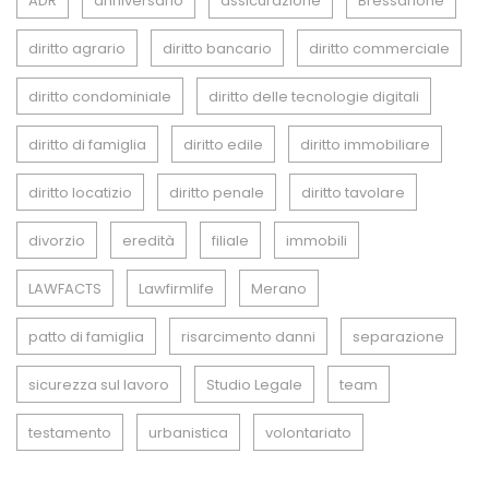
ADR
anniversario
assicurazione
Bressanone
diritto agrario
diritto bancario
diritto commerciale
diritto condominiale
diritto delle tecnologie digitali
diritto di famiglia
diritto edile
diritto immobiliare
diritto locatizio
diritto penale
diritto tavolare
divorzio
eredità
filiale
immobili
LAWFACTS
Lawfirmlife
Merano
patto di famiglia
risarcimento danni
separazione
sicurezza sul lavoro
Studio Legale
team
testamento
urbanistica
volontariato