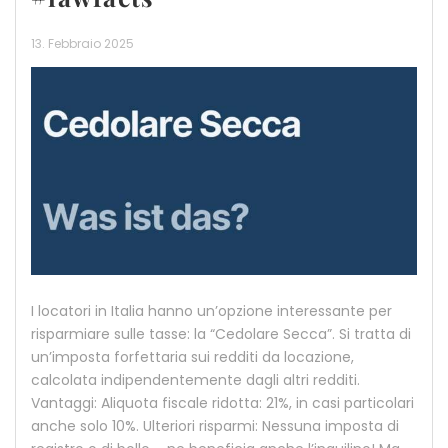
13. Febbraio 2025
I locatori in Italia hanno un’opzione interessante per
risparmiare sulle tasse: la “Cedolare Secca”. Si tratta di
un’imposta forfettaria sui redditi da locazione,
calcolata indipendentemente dagli altri redditi.
Vantaggi: Aliquota fiscale ridotta: 21%, in casi particolari
anche solo 10%. Ulteriori risparmi: Nessuna imposta di