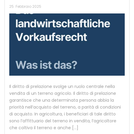
25. Febbraio 2025
Il diritto di prelazione svolge un ruolo centrale nella
vendita di un terreno agricolo. Il diritto di prelazione
garantisce che una determinata persona abbia la
priorità nell’acquisto del terreno, a parità di condizioni
di acquisto. In agricoltura, i beneficiari di tale diritto
sono l’affittuario del terreno in vendita, l’agricoltore
che coltiva il terreno e anche […]